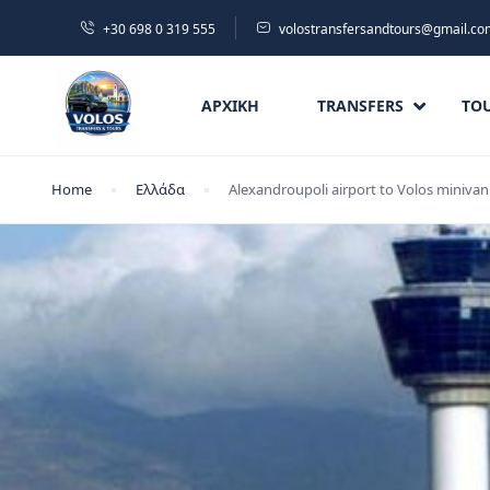
+30 698 0 319 555
volostransfersandtours@gmail.co
ΑΡΧΙΚΉ
TRANSFERS
TO
Home
Ελλάδα
Alexandroupoli airport to Volos minivan