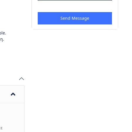
ple.
η.
τε