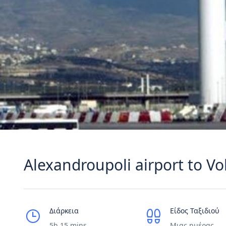
Alexandroupoli airport to Vo
Διάρκεια
Είδος Ταξιδιού
5h 15 mins
Μιας ημέρας