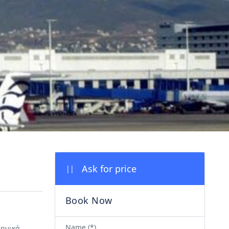
||
Name (*)
ληνικά