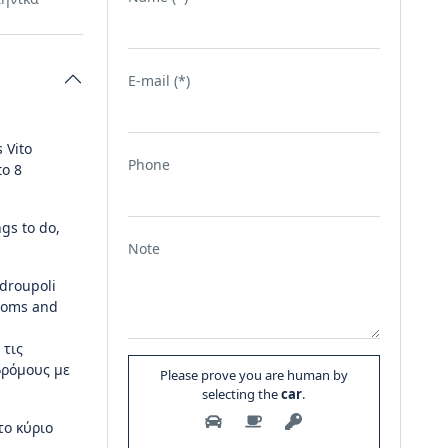
E-mail (*)
 Vito
Phone
to 8
gs to do,
Note
ndroupoli
stoms and
 τις
δρόμους με
Please prove you are human by
selecting the
car
.
το κύριο