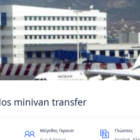
los minivan transfer
Μέγεθος Γκρουπ
Γλώσσες
έως 8 άτομα
English, Ελ