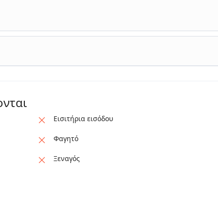
nt, etc.
ονται
Εισιτήρια εισόδου
Φαγητό
Ξεναγός