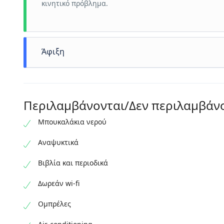
κινητικό πρόβλημα.
Άφιξη
A little more than 5 hours have passed pleasantly.
We will drop you off at your hotel, boat, ferry, apartme
Περιλαμβάνονται/Δεν περιλαμβάν
We hope to see you again!
Μπουκαλάκια νερού
Αναψυκτικά
Βιβλία και περιοδικά
Δωρεάν wi-fi
Ομπρέλες