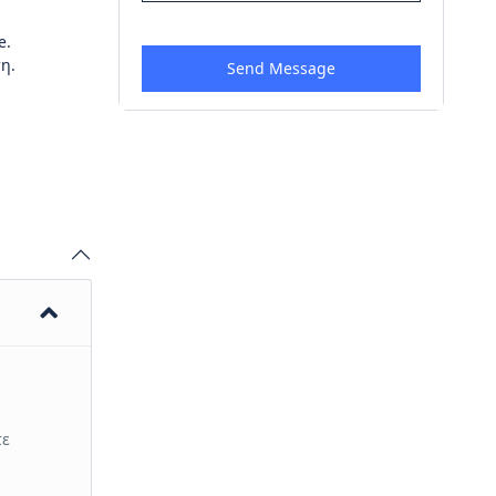
e.
η.
τε