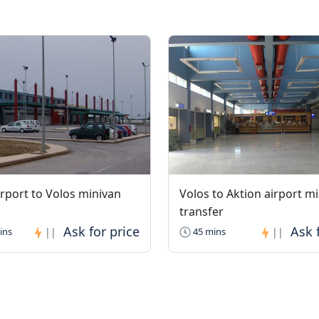
irport to Volos minivan
Volos to Aktion airport m
transfer
ins
||
45 mins
||