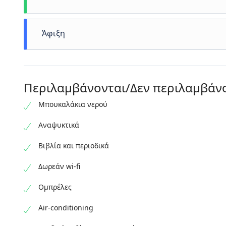
Άφιξη
Λίγο παραπάνω από 3 ώρες πέρασαν ευχάριστα.
Ελπίζουμε να σας ξαναδούμε !
Περιλαμβάνονται/Δεν περιλαμβάν
Μπουκαλάκια νερού
Αναψυκτικά
Βιβλία και περιοδικά
Δωρεάν wi-fi
Ομπρέλες
Air-conditioning