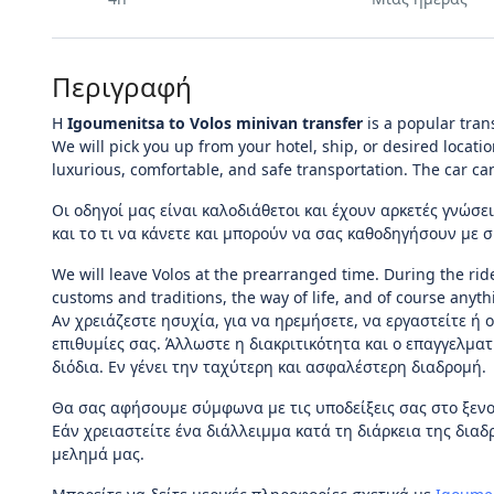
Περιγραφή
Η
Igoumenitsa to Volos minivan transfer
is a popular trans
We will pick you up from your hotel, ship, or desired locati
luxurious, comfortable, and safe transportation. The car c
Οι οδηγοί μας είναι καλοδιάθετοι και έχουν αρκετές γνώσ
και το τι να κάνετε και μπορούν να σας καθοδηγήσουν με
We will leave Volos at the prearranged time. During the rid
customs and traditions, the way of life, and of course anythi
Αν χρειάζεστε ησυχία, για να ηρεμήσετε, να εργαστείτε ή ο
επιθυμίες σας. Άλλωστε η διακριτικότητα και ο επαγγελμα
διόδια. Εν γένει την ταχύτερη και ασφαλέστερη διαδρομή.
Θα σας αφήσουμε σύμφωνα με τις υποδείξεις σας στο ξενοδ
Εάν χρειαστείτε ένα διάλλειμμα κατά τη διάρκεια της διαδ
μελημά μας.