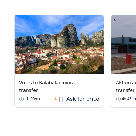
Volos to Kalabaka minivan
Aktion a
transfer
transfer
1h 30mins
||
4h 45 m