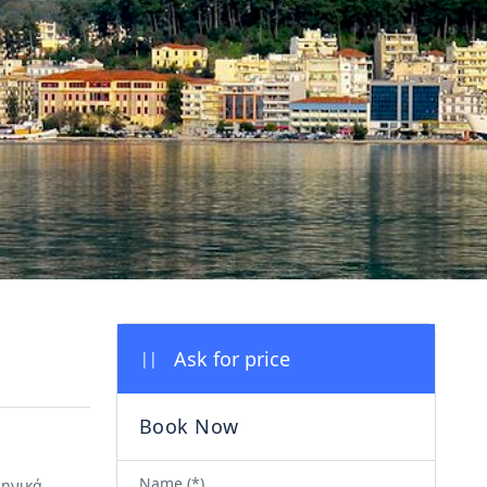
||
Name (*)
ληνικά