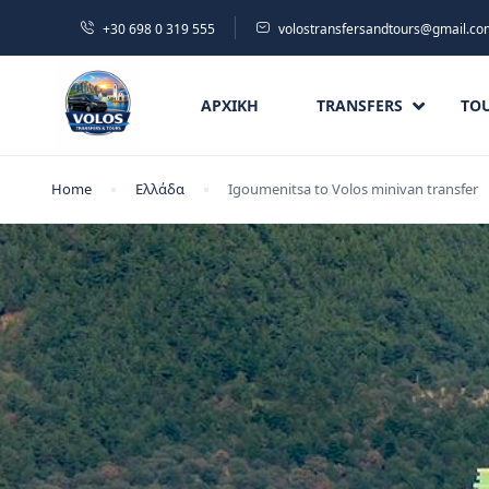
+30 698 0 319 555
volostransfersandtours@gmail.co
ΑΡΧΙΚΉ
TRANSFERS
TO
Home
Ελλάδα
Igoumenitsa to Volos minivan transfer