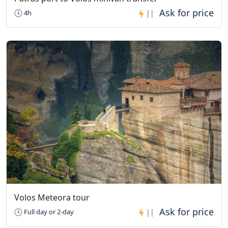
4h
||
Volos Meteora tour
Full day or 2-day
||