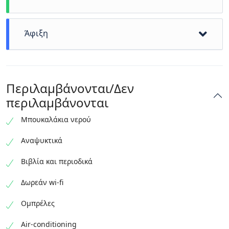
Άφιξη
A little more than 4 hours and 30 minutes have
passed pleasantly.
Περιλαμβάνονται/Δεν
Ελπίζουμε να σας ξαναδούμε !
περιλαμβάνονται
Μπουκαλάκια νερού
Αναψυκτικά
Βιβλία και περιοδικά
Δωρεάν wi-fi
Ομπρέλες
Air-conditioning