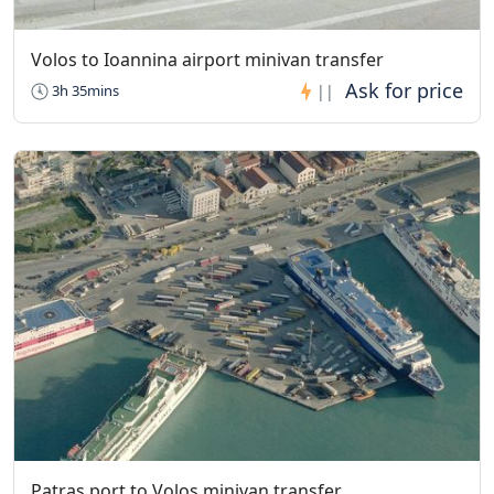
Volos to Ioannina airport minivan transfer
3h 35mins
||
Patras port to Volos minivan transfer