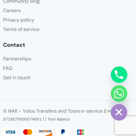
Community Blog
Careers
Privacy policy
Terms of service
Contact
Partnerships
FAQ
Get in touch
chaty
Hide
© NAK - Volos Transfers and Tours e-service ||
ΜΗΤΕ
:
0726
Ε
70000074001 || Tour Agency