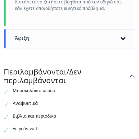
διστάσετε να ζητήσετε βοήθεια από τον οδηγό σας
εάν έχετε οποιοδήποτε κινητικό πρόβλημα.
Άφιξη
Λίγο παραπάνω από 3 ώρες πέρασαν ευχάριστα.
We will drop you off at your hotel, boat, ferry,
Περιλαμβάνονται/Δεν
apartment, etc.
We hope to see you again!
περιλαμβάνονται
Μπουκαλάκια νερού
Αναψυκτικά
Βιβλία και περιοδικά
Δωρεάν wi-fi