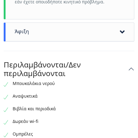
εάν έχετε οποιοδήποτε κινητικό πρόβλημα.
Άφιξη
A little more than 3 hours and 45 minutes have
passed pleasantly.
Περιλαμβάνονται/Δεν
Ελπίζουμε να σας ξαναδούμε !
περιλαμβάνονται
Μπουκαλάκια νερού
Αναψυκτικά
Βιβλία και περιοδικά
Δωρεάν wi-fi
Ομπρέλες